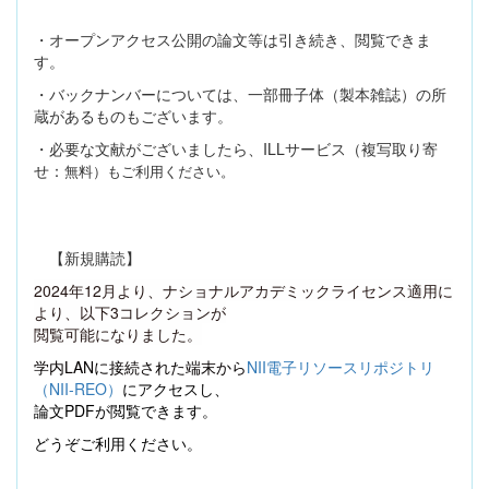
・オープンアクセス公開の論文等は引き続き、閲覧できま
す。
・バックナンバーについては、一部冊子体（製本雑誌）の所
蔵があるものもございます。
・必要な文献がございましたら、
ILL
サービス（複写取り寄
せ：
無料）もご利用ください。
【新規購読】
2024
年
12
月より、ナショナルアカデミックライセンス適用に
より、以下
3
コレクションが
閲覧可能になりました。
学内
LAN
に接続された端末から
NII
電子リソースリポジトリ
（
NII-REO
）
にアクセスし、
論文
PDF
が閲覧できます。
どうぞご利用ください。