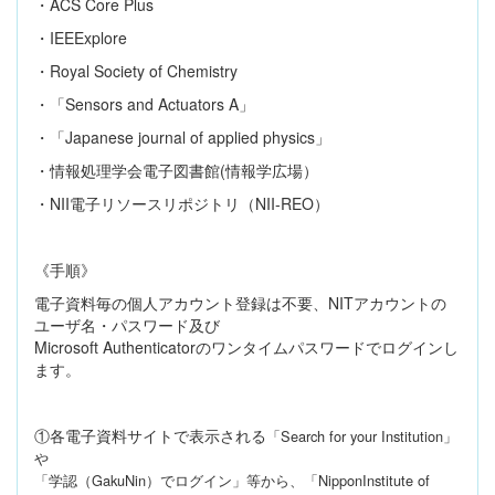
・
ACS Core Plus
・
IEEExplore
・
Royal Society of Chemistry
・「
Sensors and Actuators A
」
・「
Japanese journal of applied physics
」
・情報処理学会電子図書館
(
情報学広場）
・
NII
電子リソースリポジトリ（
NII-REO
）
《手順》
電子資料毎の個人アカウント登録は不要、
NIT
アカウントの
ユーザ名・パスワード及び
Microsoft Authenticator
のワンタイムパスワードでログインし
ます。
①各電子資料サイトで表示される
「
Search for your Institution
」
や
「学認（
GakuNin
）でログイン」
等から、
「
NipponInstitute of