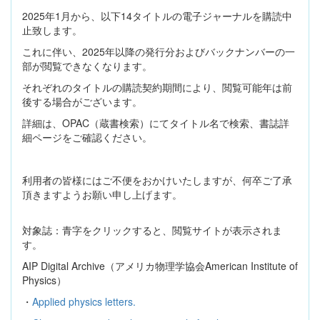
2025
年
1
月から、以下14タイトルの電子ジャーナルを購読中
止致します。
これに伴い、
2025
年以降の発行分およびバックナンバーの一
部が閲覧できなくなります。
それぞれのタイトルの購読契約期間により、閲覧可能年は前
後する場合がございます。
詳細は、
OPAC
（蔵書検索）にてタイトル名で検索、書誌詳
細ページをご確認ください。
利用者の皆様にはご不便をおかけいたしますが、何卒ご了承
頂きますようお願い申し上げます。
対象誌：青字をクリックすると、閲覧サイトが表示されま
す。
AIP Digital Archive
（アメリカ物理学協会
American Institute of
Physics
）
・
Applied physics letters.