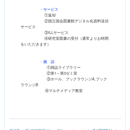
・サービス
①返却
②国立国会図書館デジタル化資料送信
サービス
③ILLサービス
④研究室図書の受付（通常よりお時間
をいただきます）
・施 設
①雑誌ライブラリー
②第1～第3ゼミ室
③ホール、ブックラウンジA,ブック
ラウンジB
④マルチメディア教室