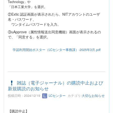
Technology
」や
「日本工業大学」
を選択。
②
Extic
認証画面が表示されたら、
NIT
アカウントのユーザ
名・パスワード、
ワンタイムパスワードを入力。
③
uApprove
（属性情報送出同意機能）画面が表示されるの
で、「同意する」を選択。
学認利用開始ポスター（LCセンター事務課）-2025年3月.pdf
雑誌（電子ジャーナル）の購読中止および
新規購読のお知らせ
投稿日時 : 2024/12/19
LCセンター
カテゴリ:
大切なお知らせ
【購読中止】