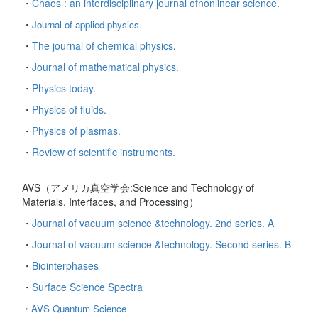
・
Chaos : an interdisciplinary journal ofnonlinear science.
・
Journal of applied physics.
・
The journal of chemical physics
.
・
Journal of mathematical physics.
・
Physics today.
・
Physics of fluids.
・
Physics of plasmas.
・
Review of scientific instruments.
AVS
（アメリカ真空学会
:Science and Technology of
Materials, Interfaces, and Processing
）
・
Journal of vacuum science &technology. 2nd series. A
・
Journal of vacuum science &technology. Second series. B
・
Biointerphases
・
Surface Science Spectra
・
AVS Quantum Science