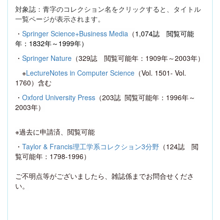
対象誌：青字のコレクション名をクリックすると、タイトル
一覧ページが表示されます。
・
Springer Science+Business Media
（
1,074
誌 閲覧可能
年：
1832
年～
1999
年）
・
Springer Nature
（
329
誌 閲覧可能年：
1909
年～
2003
年）
※
LectureNotes in Computer Science
（
Vol. 1501- Vol.
1760
）含む
・
Oxford University Press
（
203
誌
閲覧可能年：
1996
年～
2003
年）
※過去に申請済、閲覧可能
・
Taylor & Francis
理工学系コレクション
3
分野
（
124
誌 閲
覧可能年：
1798-1996
）
ご不明点等がございましたら、雑誌係までお問合せくださ
い。