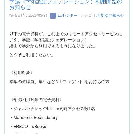
学認（学術認証フェデレーション）利用開始の
お知らせ
投稿日時 : 2025/03/31
LCセンター
カテゴリ:
大切なお知らせ
以下の電子資料が、これまでのリモートアクセスサービスに
加え、学認（学術認証フェデレーション）
経由で学外から利用できるようになりました。
どうぞご利用ください。
《利用対象》
本学の教職員、学生など
NIT
アカウント をお持ちの方
《学認利用対象の電子資料》
・ジャパンナレッジ
Lib
※同時アクセス数
1
名
・
Maruzen eBook Library
・
EBSCO
eBooks