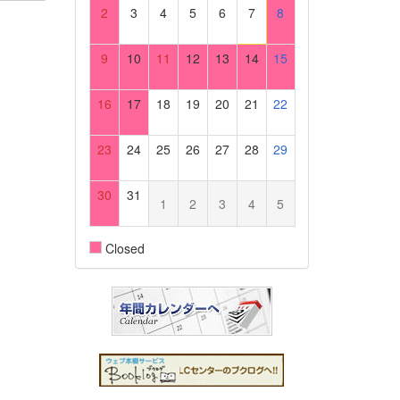
2
3
4
5
6
7
8
9
10
11
12
13
14
15
16
17
18
19
20
21
22
23
24
25
26
27
28
29
30
31
1
2
3
4
5
Closed