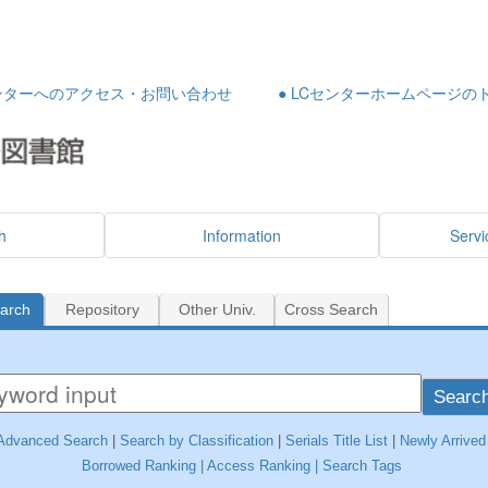
センターへのアクセス・お問い合わせ
● LCセンターホームページの
h
Information
Servi
earch
Repository
Other Univ.
Cross Search
Searc
Advanced Search
|
Search by Classification
|
Serials Title List
|
Newly Arrived
Borrowed Ranking |
Access Ranking
|
Search Tags