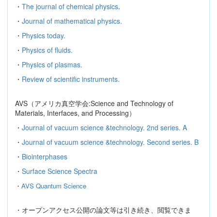
・
The journal of chemical physics
.
・
Journal of mathematical physics.
・
Physics today.
・
Physics of fluids.
・
Physics of plasmas.
・
Review of scientific instruments.
AVS
（アメリカ真空学会
:Science and Technology of
Materials, Interfaces, and Processing
）
・
Journal of vacuum science &technology. 2nd series. A
・
Journal of vacuum science &technology. Second series. B
・
Biointerphases
・
Surface Science Spectra
・
AVS Quantum Science
・オープンアクセス公開の論文等は引き続き、閲覧できま