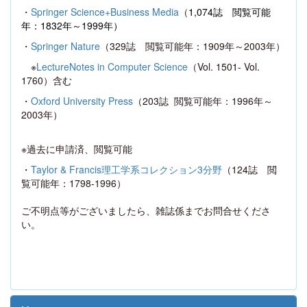
・
Springer Science+Business Media
（
1,074
誌 閲覧可能
年：
1832
年～
1999
年）
・
Springer Nature
（
329
誌 閲覧可能年：
1909
年～
2003
年）
※
LectureNotes in Computer Science
（
Vol. 1501- Vol.
1760
）含む
・
Oxford University Press
（
203
誌
閲覧可能年：
1996
年～
2003
年）
※過去に申請済、閲覧可能
・
Taylor & Francis
理工学系コレクション
3
分野
（
124
誌 閲
覧可能年：
1798-1996
）
ご不明点等がございましたら、雑誌係までお問合せくださ
い。