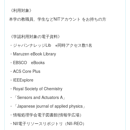
《利用対象》
本学の教職員、学生など
NIT
アカウント をお持ちの方
《学認利用対象の電子資料》
・ジャパンナレッジ
Lib
※同時アクセス数
1
名
・
Maruzen eBook Library
・
EBSCO
eBooks
・
ACS Core Plus
・
IEEExplore
・
Royal Society of Chemistry
・「
Sensors and Actuators A
」
・「
Japanese journal of applied physics
」
・情報処理学会電子図書館
(
情報学広場）
・
NII
電子リソースリポジトリ（
NII-REO
）