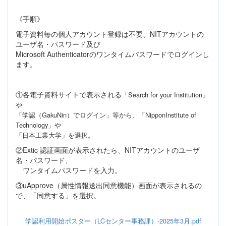
《手順》
電子資料毎の個人アカウント登録は不要、
NIT
アカウントの
ユーザ名・パスワード及び
Microsoft Authenticator
のワンタイムパスワードでログインし
ます。
①各電子資料サイトで表示される
「
Search for your Institution
」
や
「学認（
GakuNin
）でログイン」
等から、
「
NipponInstitute of
Technology
」や
「日本工業大学」
を選択。
②
Extic
認証画面が表示されたら、
NIT
アカウントのユーザ
名・パスワード、
ワンタイムパスワードを入力。
③
uApprove
（属性情報送出同意機能）画面が表示されるの
で、「同意する」を選択。
学認利用開始ポスター（LCセンター事務課）-2025年3月.pdf