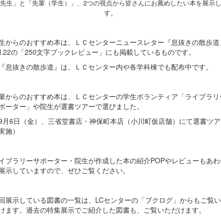
先生」と「先輩（学生）」、2つの視点から皆さんにお薦めしたい本を展示
す。
生からのおすすめ本は、ＬＣセンターニュースレター『息抜きの散歩道
ol.22の「250文字ブックレビュー」にも掲載しているものです。
『息抜きの散歩道』は、ＬＣセンター内や各学科棟でも配布中です。
輩からのおすすめ本は、ＬＣセンターの学生ボランティア「ライブラリ
ポーター」や院生が選書ツアーで選びました。
9月6日（金）、三省堂書店・神保町本店（小川町仮店舗）にて選書ツア
実施）
イブラリーサポーター・院生が作成した本の紹介POPやレビューもあわ
展示していますので、ぜひご覧ください。
回展示している図書の一覧は、LCセンターの「ブクログ」からもご覧い
けます。過去の特集展示でご紹介した図書も、ご覧いただけます。