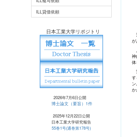
ILL複写依頼
ILL貸借依頼
日本工業大学リポジトリ
近
が
人
神
体
実
す
ン
か
2026年7月6日公開
博士論文（要旨）1件
2025年12月22日公開
日本工業大学研究報告
55巻1号(通巻第178号)