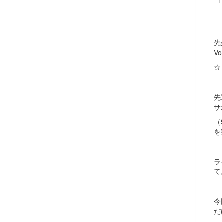
「
先
V
☆
先
サ
（
を
ラ
て
今
だ