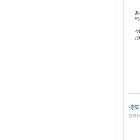
あ
想
今
だ
特集
投稿日時