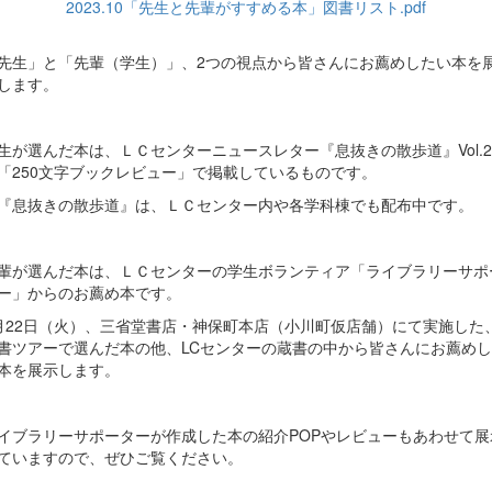
2023.10「先生と先輩がすすめる本」図書リスト.pdf
先生」と「先輩（学生）」、2つの視点から皆さんにお薦めしたい本を
します。
生が選んだ本は、ＬＣセンターニュースレター『息抜きの散歩道』Vol.2
「250文字ブックレビュー」で掲載しているものです。
『息抜きの散歩道』は、ＬＣセンター内や各学科棟でも配布中です。
輩が選んだ本は、ＬＣセンターの学生ボランティア「ライブラリーサポ
ー」からのお薦め本です。
月22日（火）、三省堂書店・神保町本店（小川町仮店舗）にて実施した
書ツアーで選んだ本の他、LCセンターの蔵書の中から皆さんにお薦めし
本を展示します。
イブラリーサポーターが作成した本の紹介POPやレビューもあわせて展
ていますので、ぜひご覧ください。