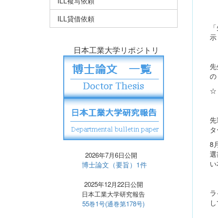
ILL複写依頼
ILL貸借依頼
「
示
日本工業大学リポジトリ
先
の
☆
先
タ
8
選
2026年7月6日公開
い
博士論文（要旨）1件
2025年12月22日公開
ラ
日本工業大学研究報告
し
55巻1号(通巻第178号)