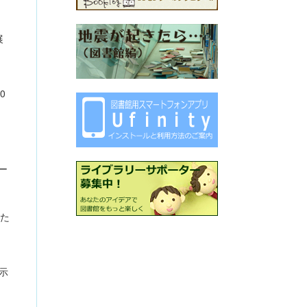
展
0
ー
、
た
示