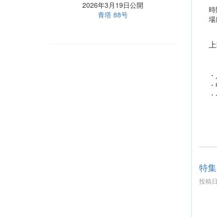
2026年3月19日公開
時
青塔 88号
場
上
・
・
・
特集
投稿日時