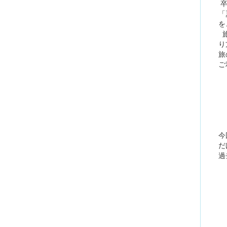
卒
「
を
旅
り
旅
ご
今
だ
過