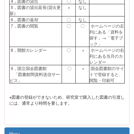
4，図書の貸出
〇
なし
5，図書の貸出延長(貸出更
×
なし
新）
6，図書の返却
〇
なし
7，図書の閲覧
〇
〇
ホームページの左
列にある「資料を
探す」→「電子ブ
ック」
8，開館カレンダー
〇
×
ホームページの右
列にある当月のカ
レンダー
9，国立国会図書館
〇
×
国会図書館のサイ
「図書館間資料送信サー
トで登録すると、
ビス」
閲覧・印刷可
※図書の登録ができないため、研究室で購入した図書の引渡し
には、通常より時間を要します。
Menu