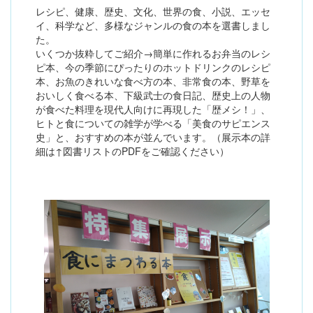
レシピ、健康、歴史、文化、世界の食、小説、エッセ
イ、科学など、多様なジャンルの食の本を選書しまし
た。
いくつか抜粋してご紹介→簡単に作れるお弁当のレシ
ピ本、今の季節にぴったりのホットドリンクのレシピ
本、お魚のきれいな食べ方の本、非常食の本、野草を
おいしく食べる本、下級武士の食日記、歴史上の人物
が食べた料理を現代人向けに再現した「歴メシ！」、
ヒトと食についての雑学が学べる「美食のサピエンス
史」と、おすすめの本が並んでいます。（展示本の詳
細は↑図書リストのPDFをご確認ください）