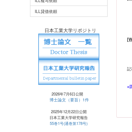
ILL複写依頼
・
ILL貸借依頼
・
・
日本工業大学リポジトリ
[
・
・
・
記
・
※
2026年7月6日公開
博士論文（要旨）1件
2025年12月22日公開
日本工業大学研究報告
55巻1号(通巻第178号)