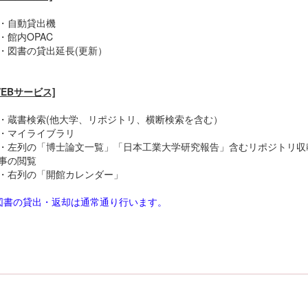
自動貸出機
館内OPAC
図書の貸出延長(更新）
WEBサービス]
蔵書検索(他大学、リポジトリ、横断検索を含む）
マイライブラリ
左列の「博士論文一覧」「日本工業大学研究報告」含むリポジトリ収
事の閲覧
右列の「開館カレンダー」
図書の貸出・返却は通常通り行います。