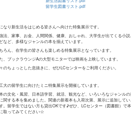
新生活図書リスト.pdf
留学生図書リスト.pdf
になり新生活をはじめる皆さんへ向けた特集展示です。
強法、家事、お金、人間関係、健康、おしゃれ、大学生が出てくる小説..
どなど、多様なジャンルの本を揃えています。
ちろん、在学生の皆さんも楽しめる特集展示となっています。
た、ブックラウンジAの大型モニターでは映画を上映しています。
々のちょっとした息抜きに、ぜひLCセンターをご利用ください。
工大の留学生に向けたミニ特集展示を開催しています。
本の文化・風習、日本語学習、就活、観光など、いろいろなジャンルの
に関する本を集めました。関連の新着本も入荷次第、展示に追加してい
す。留学生ではない方も貸出OKです♪ぜひ、LCセンター（図書館）で
に取ってみてください☆