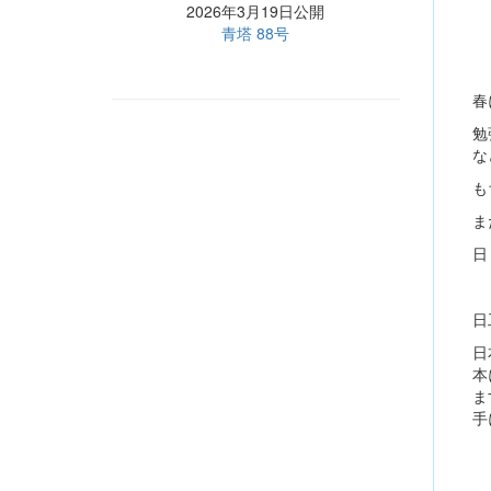
2026年3月19日公開
青塔 88号
春
勉
な
も
ま
日
日
日
本
ま
手